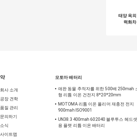
태양 옥외
력화차
500w 70
12
약
모토마 배터리
애완 동물 추적자를 위한 500배 250mah 
회사 소개
형 리튬 이온 건전지 8*20*20mm
공장 견학
MOTOMA 리튬 이온 폴리머 재충전 전지
품질 관리
900mah ISO9001
문의하기
UN38.3 400mah 602040 블루투스 헤드
소식
용 플랫 리튬 이온 배터리
사이트맵