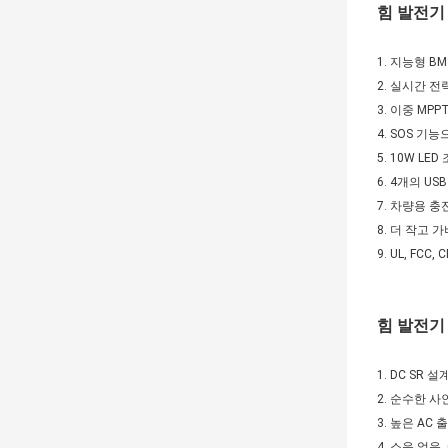
발전기
힘
1. 지능형 B
2. 실시간 전
3. 이중 MP
4. SOS 기
5. 10W LE
6. 4개의 US
7. 차량용 
8. 더 작고 
9. UL, FC
발전기
힘
1. DC SR
2. 순수한 사
3. 높은 AC
4. 소음 없음, 