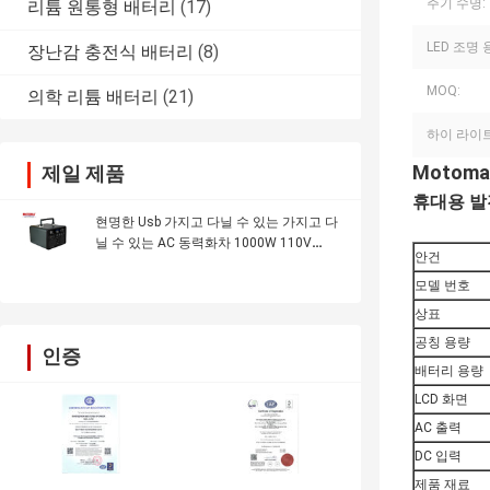
주기 수명:
리튬 원통형 배터리
(17)
LED 조명 
장난감 충전식 배터리
(8)
MOQ:
의학 리튬 배터리
(21)
하이 라이트
Motom
제일 제품
휴대용 발
현명한 Usb 가지고 다닐 수 있는 가지고 다
닐 수 있는 AC 동력화차 1000W 110V
안건
220V 초고속 혐의
모델 번호
상표
공칭 용량
인증
배터리 용량
LCD 화면
AC 출력
DC 입력
제품 재료