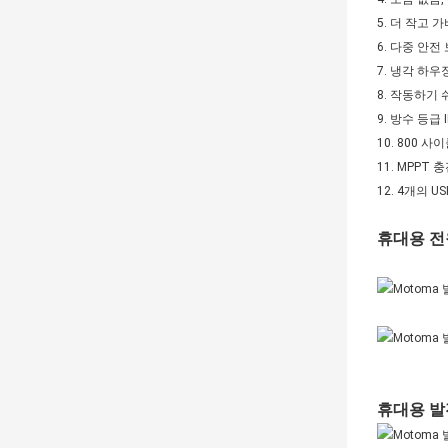
5. 더 작고 
6. 다중 안전
7. 냉각 하우
8. 작동하기 쉬
9. 방수 등급 I
10. 800 사
11. MPPT 
12. 4개의 U
휴대용 
휴대용 