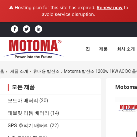
⚠️ Hosting plan for this site has expired.
Renew now
to
avoid service disruption.
집
제품
회사 소개
홈
제품 소개
휴대용 발전소
Motoma 발전소 1200w 1KW AC DC
모든 제품
Motoma
모토마 배터리
(20)
태블릿 리튬 배터리
(14)
GPS 추적기 배터리
(22)