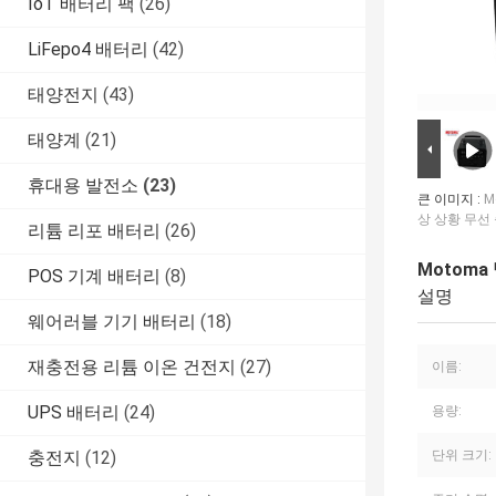
IoT 배터리 팩
(26)
LiFepo4 배터리
(42)
태양전지
(43)
태양계
(21)
휴대용 발전소
(23)
큰 이미지 :
M
상 상황 무선
리튬 리포 배터리
(26)
Motoma
POS 기계 배터리
(8)
설명
웨어러블 기기 배터리
(18)
재충전용 리튬 이온 건전지
(27)
이름:
UPS 배터리
(24)
용량:
충전지
(12)
단위 크기: