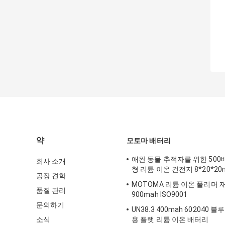
약
모토마 배터리
애완 동물 추적자를 위한 500배
회사 소개
형 리튬 이온 건전지 8*20*2
공장 견학
MOTOMA 리튬 이온 폴리머 
품질 관리
900mah ISO9001
문의하기
UN38.3 400mah 602040
소식
용 플랫 리튬 이온 배터리