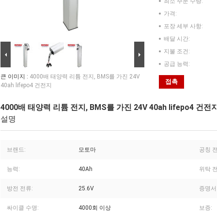
최소 주문 수량:
가격:
포장 세부 사항:
배달 시간:
지불 조건:
공급 능력:
큰 이미지 :
4000배 태양력 리튬 전지, BMS를 가진 24V
접촉
40ah lifepo4 건전지
4000배 태양력 리튬 전지, BMS를 가진 24V 40ah lifepo4 건전
설명
브랜드:
모토마
공칭 전
능력:
40Ah
위탁 전
방전 전류:
25.6V
증명서
싸이클 수명:
4000회 이상
보증: