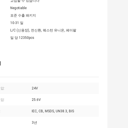
교섭할 수 있습니다
Negotiable
표준 수출 패키지
10-31 일
L/C (신용장), 전신환, 웨스턴 유니온, 페이팔
일 당 12350pcs
지
압:
24V
압:
25.6V
:
IEC, CB, MSDS, UN38.3, BIS
3년