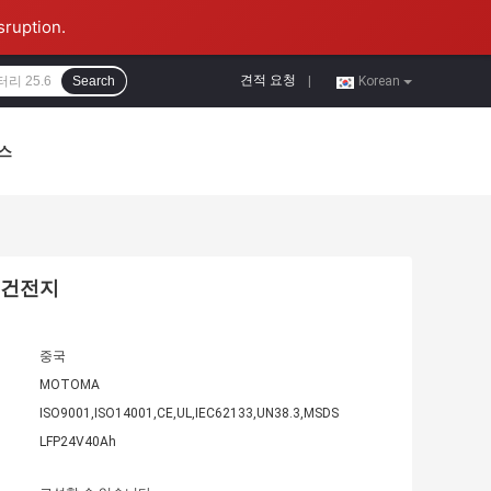
sruption.
견적 요청
Search
|
Korean
스
4 건전지
중국
MOTOMA
ISO9001,ISO14001,CE,UL,IEC62133,UN38.3,MSDS
LFP24V40Ah