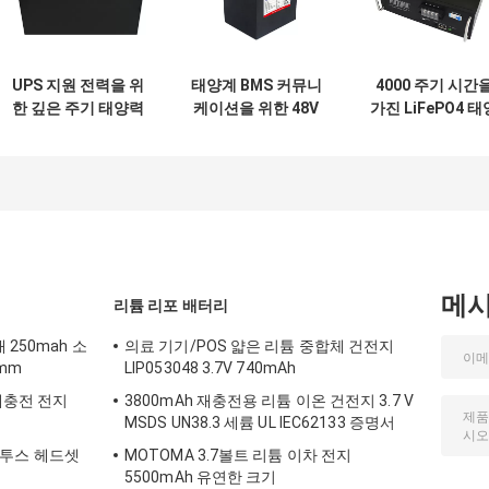
UPS 지원 전력을 위
태양계 BMS 커뮤니
4000 주기 시간
한 깊은 주기 태양력
케이션을 위한 48V
가진 LiFePO4 태
리튬 전지 40Ah
24Ah LiFePO4 리
력 리튬 전지 50A
튬 전지
메
리튬 리포 배터리
 250mah 소
의료 기기/POS 얇은 리튬 중합체 건전지
0mm
LIP053048 3.7V 740mAh
재충전 전지
3800mAh 재충전용 리튬 이온 건전지 3.7 V
MSDS UN38.3 세륨 UL IEC62133 증명서
 블루투스 헤드셋
MOTOMA 3.7볼트 리튬 이차 전지
5500mAh 유연한 크기