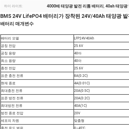
4000배 태양광 발전 리튬 배터리
40ah 태양광
하이 라이트:
,
BMS 24V LifePO4 배터리가 장착된 24V/40Ah 태양광
배터리 매개변수
배터리 모델
LFP24V40Ah
공칭 전압
25.6V
공칭 용량
40아
최소 용량
40아
충전 전압
25.6V
표준 충전 전류
8A(0.2C)
현재 종료
4A(0.01C)
최대충전 전류
20A(0.5C)
표준 방전 전류
20A(0.2C)
최대방전 전류
40A(1C)
방전 종료 전압
20V
세포의 차원
맞춤형
충전 온도 범위
0~45℃