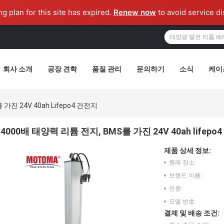
ng plan for this site has expired.
Renew now
to avoid service di
회사 소개
공장 견학
품질 관리
문의하기
소식
케이
가진 24V 40ah Lifepo4 건전지
4000배 태양력 리튬 전지, BMS를 가진 24V 40ah lifepo
제품 상세 정보:
원래 장소:
브랜드 이름:
인증:
모델 번호:
결제 및 배송 조건: