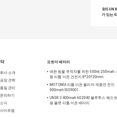
BIS UN
가 있는 6
전식 리튬
약
모토마 배터리
애완 동물 추적자를 위한 500배 250mah 
회사 소개
형 리튬 이온 건전지 8*20*20mm
공장 견학
MOTOMA 리튬 이온 폴리머 재충전 전지
품질 관리
900mah ISO9001
문의하기
UN38.3 400mah 602040 블루투스 헤드
소식
용 플랫 리튬 이온 배터리
사이트맵