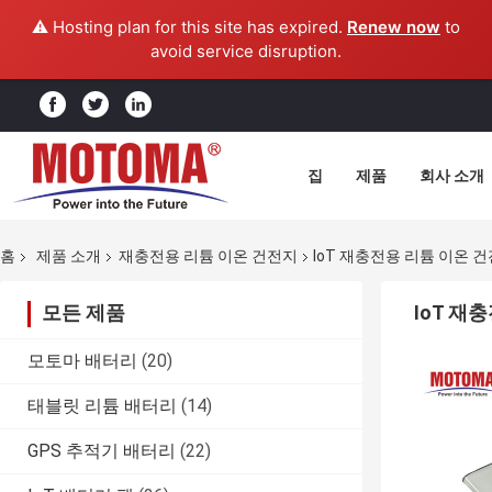
⚠️ Hosting plan for this site has expired.
Renew now
to
avoid service disruption.
집
제품
회사 소개
홈
제품 소개
재충전용 리튬 이온 건전지
IoT 재충전용 리튬 이온 건
모든 제품
IoT 재
모토마 배터리
(20)
태블릿 리튬 배터리
(14)
GPS 추적기 배터리
(22)