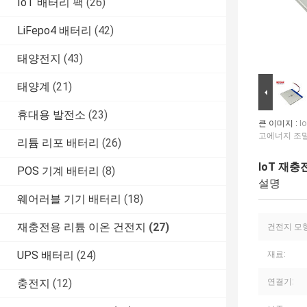
IoT 배터리 팩
(26)
LiFepo4 배터리
(42)
태양전지
(43)
태양계
(21)
휴대용 발전소
(23)
큰 이미지 :
I
고에너지 조밀
리튬 리포 배터리
(26)
IoT 재충
POS 기계 배터리
(8)
설명
웨어러블 기기 배터리
(18)
재충전용 리튬 이온 건전지
(27)
건전지 모형
UPS 배터리
(24)
재료:
충전지
(12)
연결기: