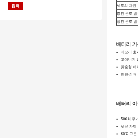
세포의 차원
충전 온도 범
방전 온도 범
배터리 기
메모리 효
고에너지 
맞춤형 배
친환경 배
배터리 이
500회 주
낮은 자체 
85℃ 고온