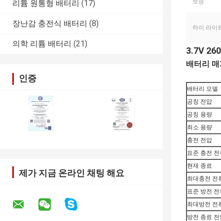
보증:
리튬 원통형 배터리
(17)
장난감 충전식 배터리
(8)
하이 라이트
의학 리튬 배터리
(21)
3.7V 
배터리 
인증
배터리 모델
공칭 전압
공칭 용량
최소 용량
충전 전압
표준 충전 전
현재 종료
제가 지금 온라인 채팅 해요
최대충전 전
표준 방전 전
최대방전 전
방전 종료 전